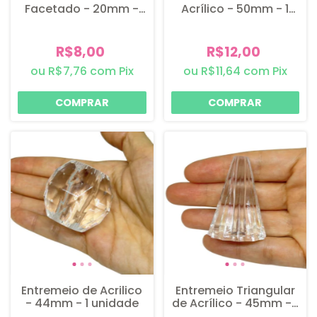
Facetado - 20mm -
Acrílico - 50mm - 1
Vermelho - 6
unidade
unidades
R$8,00
R$12,00
R$7,76
com
Pix
R$11,64
com
Pix
Entremeio de Acrilico
Entremeio Triangular
- 44mm - 1 unidade
de Acrílico - 45mm - 1
unidade