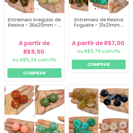
Entremeio Irregular de
Entremeio de Resina
Resina - 36x20mm - 2
Foguete - 31x21mm -
unidades
4 unidades
A partir de
A partir de R$7,00
R$5,50
R$6,79
com
Pix
R$5,34
com
Pix
COMPRAR
COMPRAR