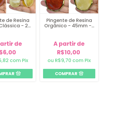
te de Resina
Pingente de Resina
Clássica - 2
Orgânico - 45mm - 1
nidades
unidade
artir de
A partir de
$6,00
R$10,00
5,82
com
Pix
R$9,70
com
Pix
MPRAR
COMPRAR