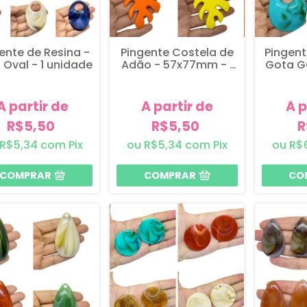
ente de Resina -
Pingente Costela de
Pingent
 Oval - 1 unidade
Adão - 57x77mm - 1
Gota GG
unidade
A partir de
A partir de
A p
R$5,50
R$5,50
R
R$5,34
com
Pix
R$5,34
com
Pix
R$
COMPRAR
COMPRAR
CO