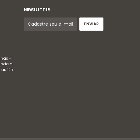
NEWSLETTER
inas -
gunda a
 as 12h