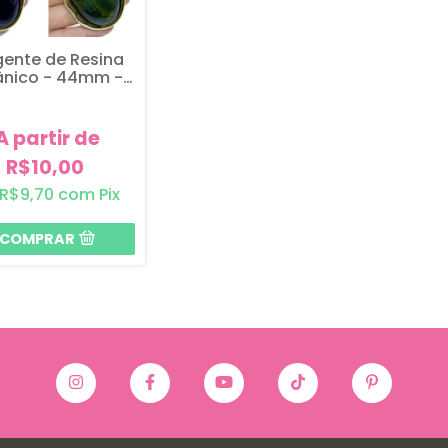
gente de Resina
nico - 44mm - 1
unidade
A partir de
R$10,00
R$9,70
com
Pix
COMPRAR