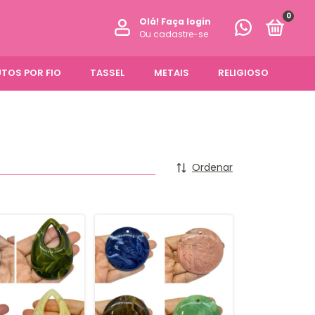
0
Olá!
Faça login
Ou cadastre-se
TOS POR FIO
TASSEL
METAIS
RELIGIOSO
Ordenar