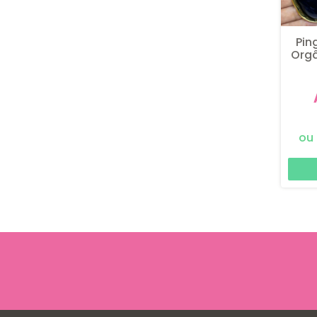
Pin
Orgâ