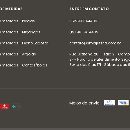
 DE MEDIDAS
ENTRE EM CONTATO
e medidas - Pérolas
5519981644409
e medidas - Miçangas
(19) 98164-4409
e medidas - Fecho Lagosta
contato@smbijuteria.com.br
e medidas - Argolas
Rua Luzitana, 201 - sala 2 - Camp
SP - Horário de atendimento: Se
Sexta das 9 as 17h. Sábado das 9
e medidas - Contas/bolas
Meios de envio