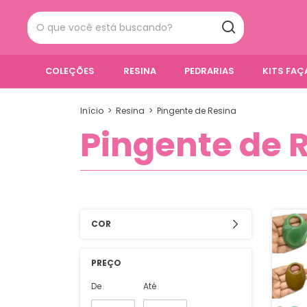
COLEÇÕES
RESINA
PEDRARIAS
KITS FA
Início
>
Resina
>
Pingente de Resina
Pingente de 
COR
PREÇO
De
Até