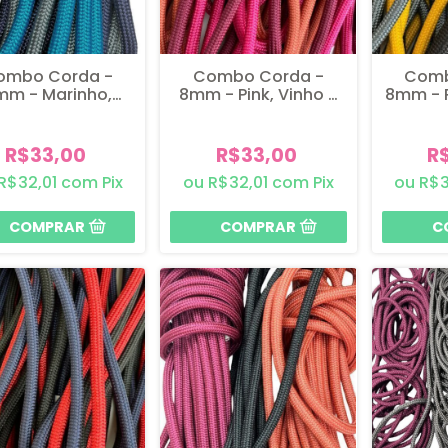
ombo Corda -
Combo Corda -
Comb
mm - Marinho,
8mm - Pink, Vinho e
8mm - P
nza e Turquesa
Goiaba
A
R$33,00
R$33,00
R
R$32,01
com
Pix
R$32,01
com
Pix
R$3