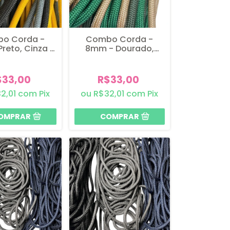
o Corda -
Combo Corda -
reto, Cinza e
8mm - Dourado,
marelo
Verde Militar e Verde
Bandeira
$33,00
R$33,00
2,01
com
Pix
R$32,01
com
Pix