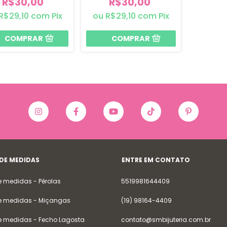
R$30,00
R$30,00
R$29,10
com
Pix
R$29,10
com
Pix
 DE MEDIDAS
ENTRE EM CONTATO
e medidas - Pérolas
5519981644409
e medidas - Miçangas
(19) 98164-4409
e medidas - Fecho Lagosta
contato@smbijuteria.com.br