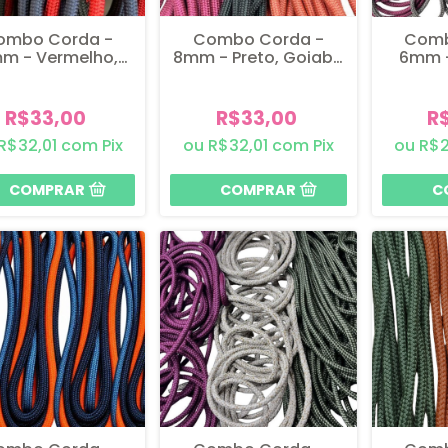
ombo Corda -
Combo Corda -
Comb
m - Vermelho,
8mm - Preto, Goiaba
6mm -
arinho e Preto
e Vinho
Vinho
R$33,00
R$33,00
R
R$32,01
com
Pix
R$32,01
com
Pix
R$2