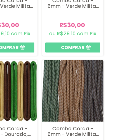
o Corda -
Combo Corda -
Verde Militar
6mm - Verde Militar
o II e Terracota
II, Terracota e Rami II
$30,00
R$30,00
9,10
com
Pix
R$29,10
com
Pix
o Corda -
Combo Corda -
- Dourado,
6mm - Verde Militar
 Bandeira e
II, Marrom II e Marrom