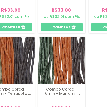
R$33,00
R$33,00
R
R$32,01
com
Pix
R$32,01
com
Pix
R$3
ombo Corda -
Combo Corda -
 - Terracota ,
6mm - Marrom II,
i II e Marrom II
Verde Militar II e
Terracota