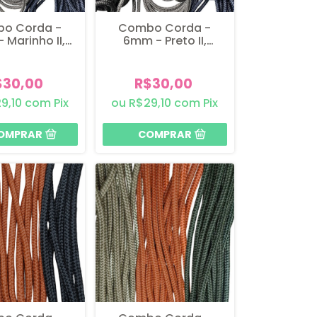
o Corda -
Combo Corda -
 Marinho II,
6mm - Preto II,
 II e Chumbo
Chumbo e Marinho II
$30,00
R$30,00
9,10
com
Pix
R$29,10
com
Pix