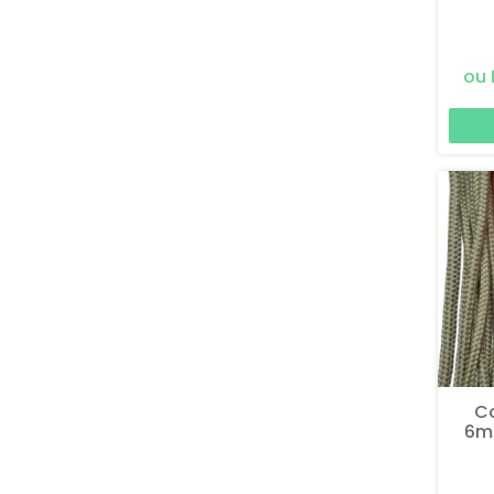
C
6mm
Ram