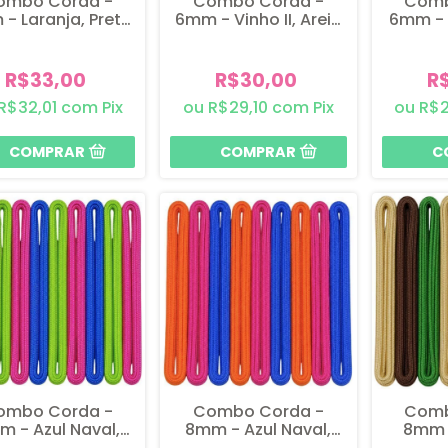
ombo Corda -
Combo Corda -
Comb
- Laranja, Preto
6mm - Vinho II, Areia
6mm - 
e Cinza
x Rami, Verde Militar II
II, Pret
R$33,00
R$30,00
R
R$32,01
com
Pix
R$29,10
com
Pix
R$2
ombo Corda -
Combo Corda -
Comb
 - Azul Naval,
8mm - Azul Naval,
8mm 
rde Neon e Pink
Laranja e Pink
Verde