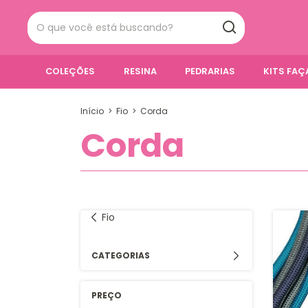
COLEÇÕES
RESINA
PEDRARIAS
KITS FA
Início
>
Fio
>
Corda
Corda
Fio
CATEGORIAS
PREÇO