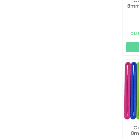
C
8mm 
C
8mm
Ve