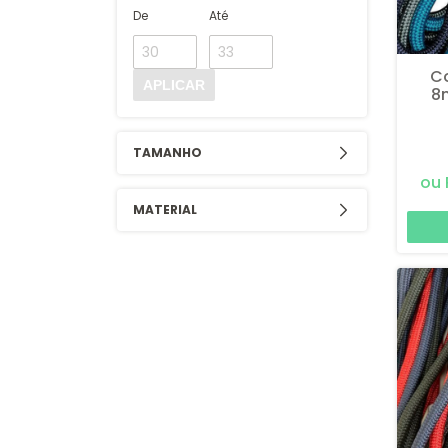
De
Até
C
APLICAR
8
Ci
TAMANHO
MATERIAL