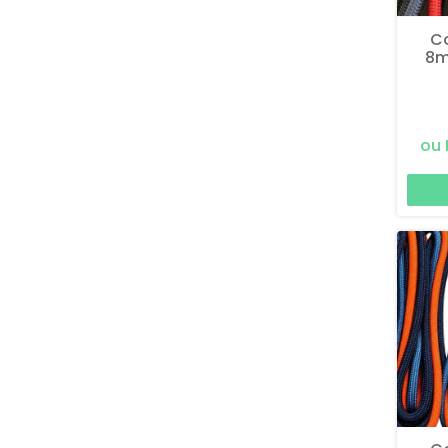
C
8m
M