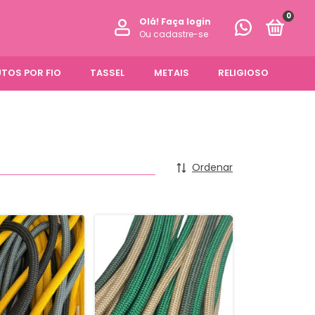
0
Olá!
Faça login
Ou cadastre-se
TOS POR FIO
TASSEL
METAIS
RELIGIOSO
Ordenar