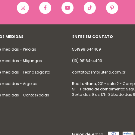
 DE MEDIDAS
ENTRE EM CONTATO
e medidas - Pérolas
5519981644409
e medidas - Miçangas
(19) 98164-4409
e medidas - Fecho Lagosta
contato@smbijuteria.com.br
e medidas - Argolas
Rua Luzitana, 201 - sala 2 - Camp
SP - Horário de atendimento: Se
Sexta das 9 as 17h. Sábado das 9
e medidas - Contas/bolas
Meios de envio