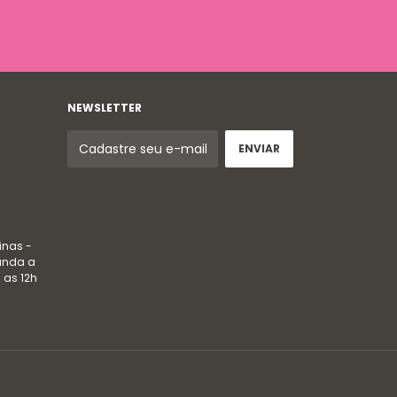
NEWSLETTER
inas -
gunda a
 as 12h