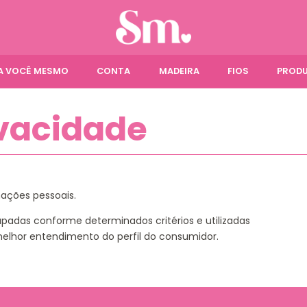
ÇA VOCÊ MESMO
CONTA
MADEIRA
FIOS
PRODU
ivacidade
mações pessoais.
upadas conforme determinados critérios e utilizadas
elhor entendimento do perfil do consumidor.