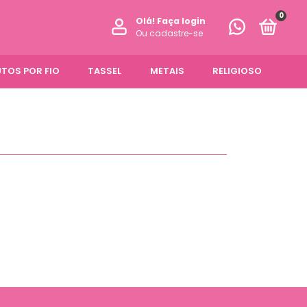
0
Olá!
Faça login
Ou cadastre-se
TOS POR FIO
TASSEL
METAIS
RELIGIOSO