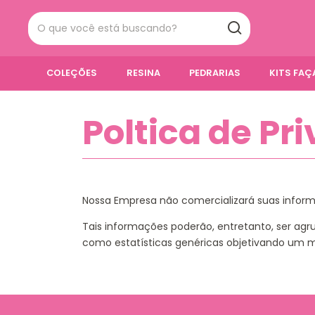
COLEÇÕES
RESINA
PEDRARIAS
KITS FA
Poltica de Pr
Nossa Empresa não comercializará suas infor
Tais informações poderão, entretanto, ser agr
como estatísticas genéricas objetivando um m