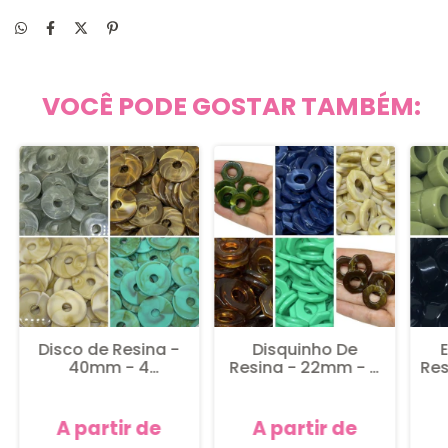
VOCÊ PODE GOSTAR TAMBÉM:
Disco de Resina -
Disquinho De
E
40mm - 4
Resina - 22mm - 8
Res
unidades
unidades
A partir de
A partir de