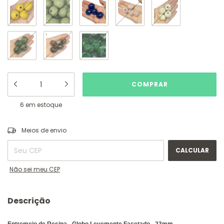
6
em estoque
ALTERAR CEP
Entregas para o CEP:
Meios de envio
CALCULAR
Não sei meu CEP
Descrição